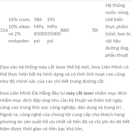
Hệ thống
nước nóng,
16% crom,
586
241
chế biến
10% niken
MPa
MPa
thực phẩm
316
B80
Tốt
và 2%
85000
35000
(sữa), bao bì,
molypden
psi
psi
vật liệu
đường ống,
phẫu thuật
Dựa vào hệ thống máy cắt laser thế hệ mới, Inox Liên Minh có
thể thực hiện bất kỳ hình dạng và có tính linh hoạt cao cũng
như độ chính xác của các chi tiết trong đường cắt.
Inox Liên Minh Đà Nẵng đầu tư
máy c
ắ
t laser
nhằm mục đích
nhằm mục đích đáp ứng nhu cầu kỹ thuật và thẩm mỹ ngày
càng cao trong lĩnh vực công nghiệp, dân dụng và trang trí .
Ngoài ra, công nghệ của chúng tôi cung cấp cho khách hàng
phương án sản xuất tối ưu nhất về tiến độ và chi phí do đó tiết
kiệm được thời gian và tiền bạc khá lớn,