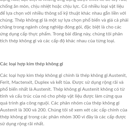
303/304
chống ăn mòn, chịu nhiệt hoặc chịu lực. Có nhiều loại vật liệu
để lựa chọn với nhiều thông số kỹ thuật khác nhau gắn liền với
SO
chúng. Thép không gỉ là một sự lựa chọn phổ biến và giá cả phải
chăng trong ngành công nghiệp đóng gói, đặc biệt là cho các
VỚI
ứng dụng cấp thực phẩm. Trong bài đăng này, chúng tôi phân
tích thép không gỉ và các cấp độ khác nhau của từng loại.
316
Các loại hợp kim thép không gỉ
Các loại hợp kim thép không gỉ chính là thép không gỉ Austenit,
Ferit, Mactenxit, Duplex và kết tủa. Được sử dụng rộng rãi và
phổ biến nhất là Austenit. Thép không gỉ Austenit không có từ
tính và cấu trúc của nó cho phép vật liệu được làm cứng qua
quá trình gia công nguội. Các phân nhóm của thép không gỉ
Austenit là 300 và 200. Chúng tôi sẽ xem xét các cấp chính của
thép không gỉ trong các phân nhóm 300 vì đây là các cấp được
sử dụng rộng rãi nhất.