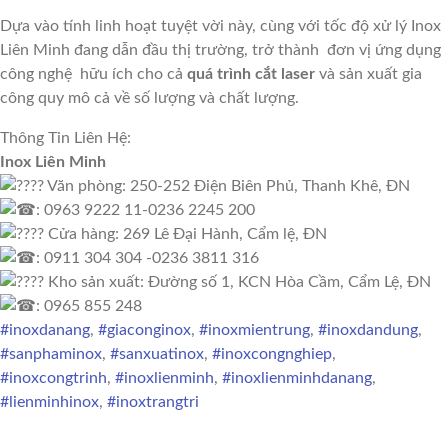
Dựa vào tính linh hoạt tuyệt vời này, cùng với tốc độ xử lý Inox
Liên Minh đang dẫn đầu thị trường, trở thành đơn vị ứng dụng
công nghệ hữu ích cho cả
quá trình c
ắ
t laser
và sản xuất gia
công quy mô cả về số lượng và chất lượng.
Thông Tin Liên Hệ:
Inox Liên Minh
Văn phòng: 250-252 Điện Biên Phủ, Thanh Khê, ĐN
: 0963 9222 11-0236 2245 200
Cửa hàng: 269 Lê Đại Hành, Cẩm lệ, ĐN
: 0911 304 304 -0236 3811 316
Kho sản xuất: Đường số 1, KCN Hòa Cầm, Cẩm Lệ, ĐN
: 0965 855 248
#inoxdanang
,
#giaconginox
,
#inoxmientrung
,
#inoxdandung
,
#sanphaminox
,
#sanxuatinox
,
#inoxcongnghiep
,
#inoxcongtrinh
,
#inoxlienminh
,
#inoxlienminhdanang
,
#lienminhinox
,
#inoxtrangtri