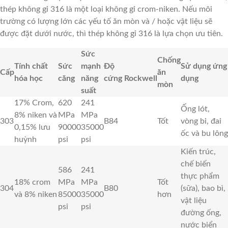
thép không gỉ 316 là một loại không gỉ crom-niken. Nếu môi
trường có lượng lớn các yếu tố ăn mòn và / hoặc vật liệu sẽ
được đặt dưới nước, thì thép không gỉ 316 là lựa chọn ưu tiên.
Sức
Chống
Tính chất
Sức
mạnh
Độ
Sử dụng ứng
Cấp
ăn
hóa học
căng
năng
cứng
Rockwell
dụng
mòn
suất
17% Crom,
620
241
Ống lót,
8% niken và
MPa
MPa
303
B84
Tốt
vòng bi, đai
0,15% lưu
90000
35000
ốc và bu lông
huỳnh
psi
psi
Kiến trúc,
chế biến
586
241
thực phẩm
18% crom
MPa
MPa
Tốt
304
B80
(sữa), bao bì,
và 8% niken
85000
35000
hơn
vật liệu
psi
psi
đường ống,
nước biển