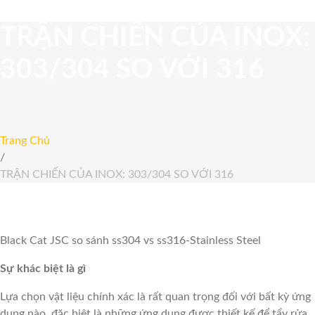
TRẬN CHIẾN CỦA INOX:
303/304 SO VỚI 316
Trang Chủ
/
TRẬN CHIẾN CỦA INOX: 303/304 SO VỚI 316
TRẬN
CHIẾN
Black Cat JSC so sánh ss304 vs ss316-Stainless Steel
CỦA
Sự khác biệt là gì
INOX:
Lựa chọn vật liệu chính xác là rất quan trọng đối với bất kỳ ứng
dụng nào, đặc biệt là những ứng dụng được thiết kế để tẩy rửa,