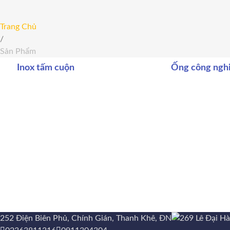
Trang Chủ
/
Sản Phẩm
Inox tấm cuộn
Ống công ngh
252 Điện Biên Phủ, Chính Gián, Thanh Khê, ĐN
269 Lê Đại H