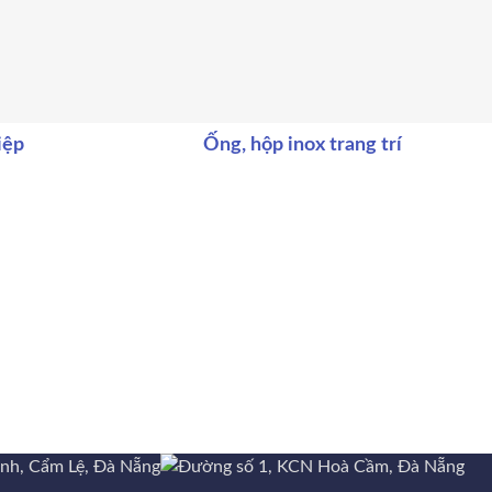
iệp
Ống, hộp inox trang trí
ành, Cẩm Lệ, Đà Nẵng
Đường số 1, KCN Hoà Cầm, Đà Nẵng