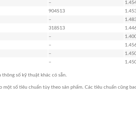
–
1.45
904S13
1.45
–
1.48
318S13
1.44
–
1.40
–
1.45
–
1.45
–
1.45
 thông số kỹ thuật khác có sẵn.
 một số tiêu chuẩn tùy theo sản phẩm. Các tiêu chuẩn cũng bao