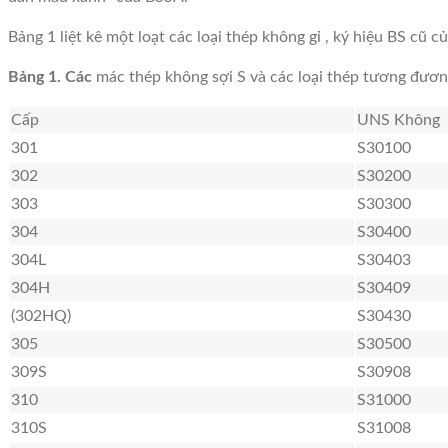
KHÔNG
Bảng 1 liệt kê một loạt các loại thép không gỉ , ký hiệu BS cũ
Bảng 1. Các
mác thép không sợi S và các loại thép tương đươ
GỈ
Cấp
UNS Không
301
S30100
302
S30200
303
S30300
304
S30400
304L
S30403
304H
S30409
(302HQ)
S30430
305
S30500
309S
S30908
310
S31000
310S
S31008