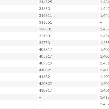
314S25
1.48
316S31
1.44
316S11
1.44
316S51
–
320S31
1.45
321S31
1.45
347S31
1.45
403S17
1.40
405S17
1.40
409S19
1.45
410S21
1.40
416S21
1.40
420S37
1.40
430S17
1.40
–
1,41
–
1.45