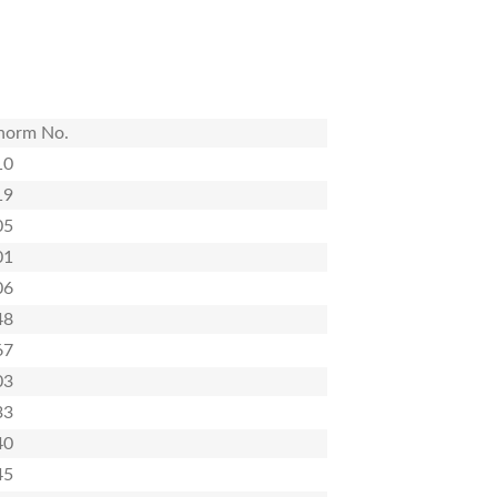
norm No.
10
19
05
01
06
48
67
03
33
40
45