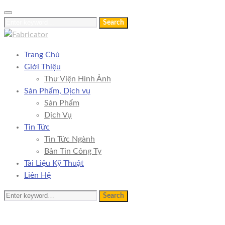
Skip
to
Search
Search
content
for:
Trang Chủ
Giới Thiệu
Thư Viện Hình Ảnh
Sản Phẩm, Dịch vụ
Sản Phẩm
Dịch Vụ
Tin Tức
Tin Tức Ngành
Bản Tin Công Ty
Tài Liệu Kỹ Thuật
Liên Hệ
Search
Search
for: