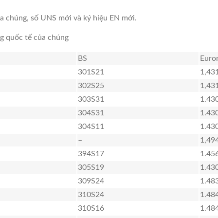
 của chúng, số UNS mới và ký hiệu EN mới.
ng quốc tế của chúng
BS
Euro
301S21
1,43
302S25
1,43
303S31
1.43
304S31
1.43
304S11
1.43
–
1,49
394S17
1.45
305S19
1.43
309S24
1.48
310S24
1.48
310S16
1.48