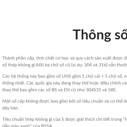
THÔNG
SỐ
Thông số
KỸ
Thành phần cấp, tính chất cơ học và quy cách sản xuất được đi
số thép không gỉ AISI ba chữ số cũ (ví dụ: 304 và 316) vẫn thư
THUẬT
Các hệ thống này bao gồm số UNS gồm 1 chữ cái + 5 chữ số, 
thống nhất. Các quốc gia này đang thay thế hoặc điều chỉnh c
CỦA
thay thế bao gồm các số BS và EN cũ như 304S31 và 58E.
Một số cấp không được bao gồm bởi số tiêu chuẩn và có thể l
dây hàn.
THÉP
Tiêu chuẩn thép không gỉ của S được giải thích chi tiết trong
dẫn màu xanh” của BSSA.