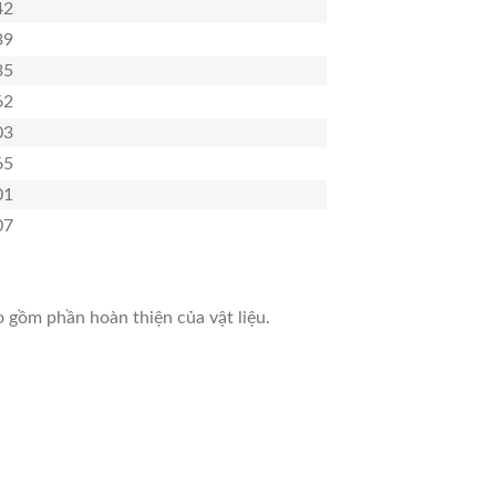
42
39
35
62
03
65
01
07
 gồm phần hoàn thiện của vật liệu.