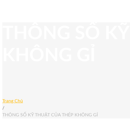
THÔNG SỐ KỸ
KHÔNG GỈ
Trang Chủ
/
THÔNG SỐ KỸ THUẬT CỦA THÉP KHÔNG GỈ