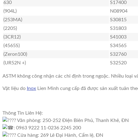
630
S17400
(904L)
N08904
(253MA)
S30815
(2205)
S31803
(3CR12)
S41003
(4565S)
S34565
(Zeron100)
S32760
(UR52N +)
S32520
ASTM không công nhận các chỉ định trong ngoặc. Nhiều loại và
Vật liệu do
Inox
Lien Minh cung cấp đã được sản xuất tuân theo
Thông Tin Liên Hệ:
Văn phòng: 250-252 Điện Biên Phủ, Thanh Khê, ĐN
: 0963 9222 11-0236 2245 200
Cửa hàng: 269 Lê Đại Hành, Cẩm lệ, ĐN