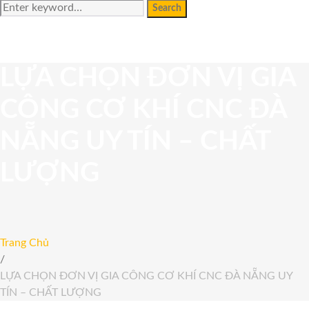
Search
Search
for:
LỰA CHỌN ĐƠN VỊ GIA
CÔNG CƠ KHÍ CNC ĐÀ
NẴNG UY TÍN – CHẤT
LƯỢNG
Trang Chủ
/
LỰA CHỌN ĐƠN VỊ GIA CÔNG CƠ KHÍ CNC ĐÀ NẴNG UY
TÍN – CHẤT LƯỢNG