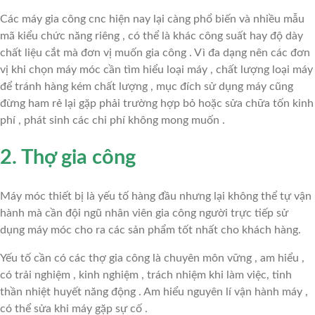
NẴNG
Các máy gia công cnc hiện nay lại càng phổ biến và nhiều mẫu
mã kiểu chức năng riêng , có thể là khác công suất hay độ dày
UY
chất liệu cắt mà đơn vị muốn gia công . Vì đa dạng nên các đơn
vị khi chọn máy móc cần tìm hiểu loại máy , chất lượng loại máy
TÍN
để tránh hàng kém chất lượng , mục đích sử dụng máy cũng
đừng ham rẻ lại gặp phải trường hợp bỏ hoặc sửa chữa tốn kinh
–
phí , phát sinh các chi phí không mong muốn .
CHẤT
2. Thợ gia công
LƯỢNG
Máy móc thiết bị là yếu tố hàng đầu nhưng lại không thể tự vận
hành mà cần đội ngũ nhân viên gia công người trực tiếp sử
dụng máy móc cho ra các sản phẩm tốt nhất cho khách hàng.
Yếu tố cần có các thợ gia công là chuyên môn vững , am hiểu ,
có trải nghiệm , kinh nghiệm , trách nhiệm khi làm việc, tinh
thần nhiệt huyết năng động . Am hiểu nguyên lí vận hành máy ,
có thể sửa khi máy gặp sự cố .