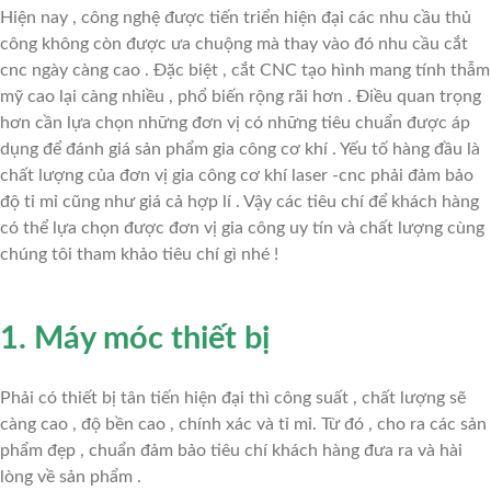
LỰA
Hiện nay , công nghệ được tiến triển hiện đại các nhu cầu thủ
công không còn được ưa chuộng mà thay vào đó nhu cầu cắt
CHỌN
cnc ngày càng cao . Đặc biệt , cắt CNC tạo hình mang tính thẫm
mỹ cao lại càng nhiều , phổ biến rộng rãi hơn . Điều quan trọng
ĐƠN
hơn cần lựa chọn những đơn vị có những tiêu chuẩn được áp
dụng để đánh giá sản phẩm gia công cơ khí . Yếu tố hàng đầu là
VỊ
chất lượng của đơn vị gia công cơ khí laser -cnc phải đảm bảo
độ tỉ mỉ cũng như giá cả hợp lí . Vậy các tiêu chí để khách hàng
GIA
có thể lựa chọn được đơn vị gia công uy tín và chất lượng cùng
chúng tôi tham khảo tiêu chí gì nhé !
CÔNG
CƠ
1. Máy móc thiết bị
KHÍ
Phải có thiết bị tân tiến hiện đại thì công suất , chất lượng sẽ
CNC
càng cao , độ bền cao , chính xác và tỉ mỉ. Từ đó , cho ra các sản
phẩm đẹp , chuẩn đảm bảo tiêu chí khách hàng đưa ra và hài
ĐÀ
lòng về sản phẩm .