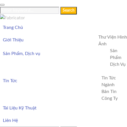
Skip
to
Search
Search
content
for:
Trang Chủ
Thư Viện Hình
Giới Thiệu
Ảnh
Sản
Sản Phẩm, Dịch vụ
Phẩm
Dịch Vụ
Tin Tức
Tin Tức
Ngành
Bản Tin
Công Ty
Tài Liệu Kỹ Thuật
Liên Hệ