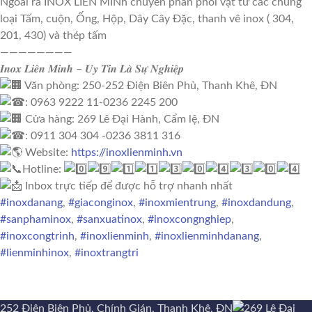
Ngoài ra INOX LIÊN MINh chuyên phân phối vật tư các chủng
loại Tấm, cuộn, Ống, Hộp, Dây Cây Đặc, thanh vê inox ( 304,
201, 430) và thép tấm
————————
𝑰𝒏𝒐𝒙 𝑳𝒊𝒆̂𝒏 𝑴𝒊𝒏𝒉 – 𝑼𝒚 𝑻𝒊́𝒏 𝑳𝒂̀ 𝑺𝒖̛̣ 𝑵𝒈𝒉𝒊𝒆̣̂𝒑
Văn phòng: 250-252 Điện Biên Phủ, Thanh Khê, ĐN
: 0963 9222 11-0236 2245 200
Cửa hàng: 269 Lê Đại Hành, Cẩm lệ, ĐN
: 0911 304 304 -0236 3811 316
Website:
https://inoxlienminh.vn
Hotline:
Inbox trực tiếp để được hỗ trợ nhanh nhất
#inoxdanang
,
#giaconginox
,
#inoxmientrung
,
#inoxdandung
,
#sanphaminox
,
#sanxuatinox
,
#inoxcongnghiep
,
#inoxcongtrinh
,
#inoxlienminh
,
#inoxlienminhdanang
,
#lienminhinox
,
#inoxtrangtri
252 Điện Biên Phủ, Chính Gián, Thanh Khê, ĐN
269 Lê Đại